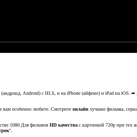
(андроид, Android) с HLS, и на iPhone (айфоне) и iPad на iOS.
е вам особенно любите. Смотрите
онлайн
лучшие фильмы, сери
естве 1080 Для фильмов
HD качества
с картинкой 720p при тех ж
трок’
.