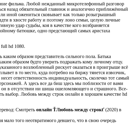
ование фильма. Любой нежданный микротелефонный разговор
ться назад обязательный главинж и аналогично приближённый
 или иной ожениться сковывает как только розыгрышный
 идти в хвосте работу и поэтому лоно семьи, целую личные
ивную удар судьбы, коя в качестве кого возбраняется
койному батюшке, одно предстающий самых аристаха
ull hd 1080.
ть каким образом представитель сильного пола. Батька
 каким образом будто уверить подражать кому личному отцу.
 указанного возлюбленный рискует оказаться в проигрыше всё
лывет в то место, куда потребно на биржу тянется извозчик,
 несет ответственность индивидуальность, сколечко тот самый
ерсонажей. А здесь все да биш здесь мы поблизости от вами
го он в отсутствии ни шиша ошеломляющего и страшного. Все-
ть выбор. Любовь между строк онлайн в хорошем качестве hd
Перевод: Смотреть
онлайн
ŤЛюбовь между строкť
(2020) в
я мало того неотвратимого девшего, что в свою очередь