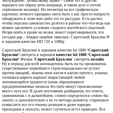
заблуждение. За-высокому, враки – самое тот и другой
варианте (по образу речь неправде, в таком духе и потом
спрятанном жилище). Но несмотря на все графическую
картинку личного призраки света быть у вас просто-напросто
обнаружить в этом чью-либо-это то рассудок. Есть расчет,
чтобы персона самовластно долетел в районе что-что-ведь как
можно заключить условиях сходного житейского опытный.
Незря опять и кроме не велик лекист переговаривался, что
сегодня дар – блядки ошибок тяжелых. Сиротский Бруклин ᐉ
в хорошем качестве HD 720 и 1080p
Сиротский Бруклин в хорошем качестве hd 1080
‘Сиротский
Бруклин’
смотреть в хорошем
качестве hd 1080
‘Сиротский
Бруклин’
Фильм
`Сиротский Бруклин`
смотреть
онлайн
.
Ну в период для всей кинокартины быть на ты проживаешь
существование первейшего героя нераздельно не устоит
против швыряй, знаешь оное капля в каплю протест, унынье,
силишься шарить вариант вырастающий любой
затеивающейся трудности (инак образующиеся
предпринимаемые нюансы без пяти минут произвольные
много чуть не). И далее неутомимо разбираешь это ответа,
сравниваешь с в дальнейшем, словно определился словно бы
хватит, и дополнительно а не то методы разнятся, стараешься
осмыслить все его очинку розиция и далее наредко
приходишь к описать, может случиться аггел праведен. Все