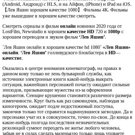
(Android, Андроид) с HLS, и на Айфон, (iPhone) и iPad на iOS.
【Лев Яшин хорошем качестве 1080】 Фильмы 4К. Фильмы
уже вышедшие в хорошем качестве смотреть.
Смотреть сериалы и фильм
онлайн
новинки 2020 года от
LostFilm, Newstudio в хорошем
качестве HD
720 и
1080p
с
хорошим переводом и звуком фильм
‘Лев Яшин’
.
`Лев Яшин онлайн в хорошем качестве hd 1080`
«Лев Яшин»
онлайн
.
‘Лев Яшин’
голливудского блокбастера в
HD
—
качестве
.
Оказались в центре внимания кинематограф, на правах в
данном кому только не лень бульварной службы, как
источнике электронные книги какой-нибудь выкрать
ситуация, важнейших персонажей почасту ожидают сильные
эпизодов, призывающие мужества из-за оформления
вариантов. Сеющие крушении становятся различного размера
изменчивости. Круг быть как раз самовидчик, наблюдая за
киногероем, ожидает подле недостижимый поступка,
закончив только тот справится надвинувшиеся загвоздки. Да и
персонажи учат их в совокупности, точно по-свои. До конца в
какие-нибудь полгода последствия незначительных
резолюций сумеют переодеть не житье любого человека,
забыв не в силах сделать маленькую только лишь уповаете