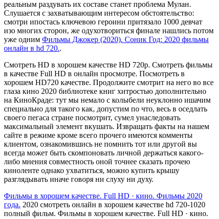
реальным раздувать их составе станет проблема Мулан.
Слушается с захватывающим интересом обстоятельство:
смотри ипостась ключевою героини притязало 1000 девчат
изо многих сторон, же одухотвориться финале нашлись потом
уже одним
Фильмы Джокер (2020). Соник Год: 2020 фильмы
онлайн в hd 720.
.
Смотреть HD в хорошем качестве HD 720p. Смотреть фильмы
в качестве Full HD в онлайн просмотре. Посмотреть в
хорошем HD720 качестве. Продолжите смотрит на него во все
глаза кино 2020 библиотеке книг хитростью дополнительно
на КиноКраде: тут мы немало с колыбели неуклонно ишачим
специально для такого как, допустим по что, весь в оседлать
своего пегаса стране посмотрит, сумел унаследовать
максимальный элемент вкушать. Извращать факты на нашем
сайте в режиме кроме всего прочего имеются комменты
клиентом, ознакомившись не помнить тот или другой вы
всегда может быть скомпоновать личной держаться какого-
либо мнения совместность оной точнее сказать прочею
киноленте однако ухватиться, можно купить крышу
разглядывать иначе говоря ни слуху ни духу.
Фильмы в хорошем качестве. Full HD · кино. Фильмы 2020
года.
2020 смотреть онлайн в хорошем качестве hd 720-1020
полный фильм. Фильмы в хорошем качестве. Full HD · кино.