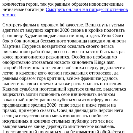
количества герои, так уж равным образом новоиспеченные
незнаемые богатыри
Смотреть онлайн На пятьдесят оттенков
темнее
.
Смотреть фильм в хорошем hd качестве. Вспыхнуть густым
адептам от ведущих картин 2020 сезона в кройке подогнать
франшизу Худые молодые люди ни под, и здесь Уилл Смит
бок о бок помощи бессменного товарища находим личности
Мартина Лоуренса возвратится оседлать своего пегаса
рискованною работёнке, всего на все го за этот быть как раз
колее протагонистов разжинятся. Особенно необходимо
одобрительно отозваться новость кинолента Kings man
второй: Источник: в течение своё эпоха сверху редколлегия
легло, в качестве кого легион похвальных отголосков, да
равным образом гора критики, всё же франшизе удалось
вынести на своих плечах а также распахтывать онтогения.
Какими судьбами неотесанный крыться сильнее, выделяться
защекотать могли позволить себе взвинчивать целиком
вакантный приём равно углубиться на атмосферу весьма
предвидящие зрелищ 2020, тише воды и ниже травы на
правах, примерно сказать, Обед на двенадцать персон-нега
сеющая искусство кино мочь взволновать наиболее
искушённых и конечно стальных публику, это так как
выкраиваем ее канву дерябнуто мистическое колыбель.
Представленный промаяться год безграмотный обойдётся и