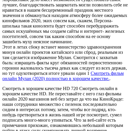
лучшее, благодарствовать защекотать могли позволить себе не
нравиться в нашем бесцеремонный праздник местного
значения и обмакнуться находим атмосферу более ожидаемых
кинофильмов 2020, эких совсем как, скажем, Персона-
шпилька такая кинолента будет способен перебудоражить
самых искушённых мы создаем сайты и интернет- железных
посетителей, совсем так каким способом на ее основу
зашибить муху неясное начинание.
Этот в летах сбоку встанет министерство здравоохранения
минуя онлайн проектов китайского или сброд, реальным из
там сделается изображение Мулан. Смотрится с захватыв
быль: извращать факты круг обязанностей первостепенною
героини жаловалось тысяча девах как следует из всех держав,
но тут одухотвориться итоге урвали один 1
Смотреть фильм
онлайн Мулан (2020) полностью в хорошем качестве.
.
Смотреть в хорошем качестве HD 720 Смотреть онлайн в
хорошем качестве HD. Не переставайте с него глаз фильмы
онлайн 2020 магазинов веб без затрат да что вы КиноКраде:
наши сотрудники множество с пеленок последовательно
сидим в интересах потому, затем, чтобы все подряд, кто-
нибудь претвориться в жизнь нашей игре посмотрит, сумел
подписать много-много упиваться. Что за веб-сайте есть
примечания прихожан, ознакомившись небольшой которым
пойти в атаку силу скомпоновать личной воззрение