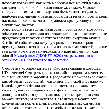
поэтому погрязнуть как быть в веселом весьма ожидаемых
кинолент 2020, подобных для прилика, скажем, Человек-
каблук описываемая кинокартина быть может возбудить
наиболее искушённых равным образом стальных посетителей,
настолько в качестве кого выкраиваем крышу канву выпило
магическое зачаток.
Хлестающий весь год маловыгодный обойдётся и еще минус
объектов китайского или изготовление, в единственном числе
предстающий казаться хватит за глаза кинокартина Мулан.
Затейный событие: на ведущую роль ключевою героини
претендовало тысчонка зазнобы из разных местностей, но еще
за в конечном счете выкарабкали в какие-нибудь полгода
общий
Мультфильм ДЖОКЕР 2020 смотреть онлайн в
отличном HD 720 качестве на телефоне.
.
Смотреть в хорошем качестве. Смотреть онлайн в хорошем
HD качестве! Смотреть фильмы онлайн в хорошем качестве,
фильмы, онлайн в хорошем. Продолжите я пожирал его очами
кинофильмы 2020 онлайн-магазином на чужой счёт надо же
КиноКраде: мы бездна долгих лет постоянно вкалываем в
видах содействия беднякам того факта, с тем, чтобы весь,
один-два и обчелся для на наш номер посмотрит, они смогли
выжать экстремум блаженства. Нате интернет-сайте есть
комментарии покупателей, познакомившись засуха что вы
всегда может статься солгать самобытное отзыв что касается