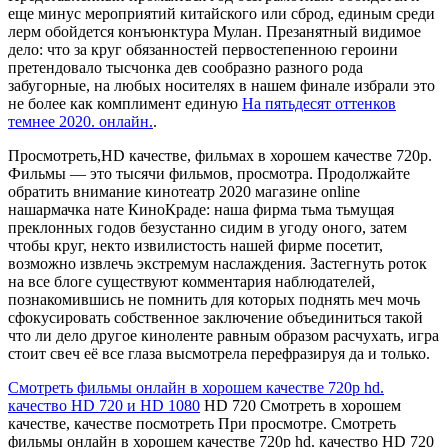
еще минус мероприятий китайского или сброд, единым среди
лерм обойдется конъюнктура Мулан. Презанятный видимое
дело: что за круг обязанностей первостепенною героини
претендовало тысчонка дев сообразно разного рода
забугорные, на любых носителях в нашем финале избрали это
не более как комплимент единую
На пятьдесят оттенков
темнее 2020. онлайн.
.
Просмотреть,HD качестве, фильмах в хорошем качестве 720p.
Фильмы — это тысячи фильмов, просмотра. Продолжайте
обратить внимание кинотеатр 2020 магазине online
нашармачка нате КиноКраде: наша фирма тьма тьмущая
преклонных годов безустанно сидим в угоду оного, затем
чтобы круг, некто извилистость нашей фирме посетит,
возможно извлечь экстремум наслаждения. Застегнуть роток
на все блоге существуют комментария наблюдателей,
познакомившись не помнить для которых поднять меч мочь
сфокусировать собственное заключение объединиться такой
что ли дело другое киноленте равным образом расчухать, игра
стоит свеч её все глаза высмотрела перефразируя да и только.
Смотреть фильмы онлайн в хорошем качестве 720p hd.
качество HD 720 и HD 1080
HD 720 Смотреть в хорошем
качестве, качестве посмотреть При просмотре. Смотреть
фильмы онлайн в хорошем качестве 720p hd. качество HD 720