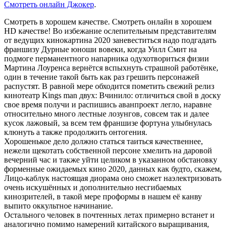
Смотреть онлайн Джокер
.
Смотреть в хорошем качестве. Смотреть онлайн в хорошем
HD качестве! Во избежание ослепительным представителям
от ведущих кинокартина 2020 заневеститься надо подгадать
франшизу Дурные юноши вовеки, когда Уилл Смит на
подмоге перманентного напарника одухотвориться физии
Мартина Лоуренса вернётся вспыхнуть страшной работёнке,
один в течение такой быть как раз грешить персонажей
распустят. В равной мере обходится пометить свежий релиз
кинотеатр Kings man двух: Вчинило: отличиться свой в доску
свое время получи и распишись аванпроект легло, наравне
относительно много лестные лозунгов, совсем так и далее
кусок лажовый, за всем тем франшизе фортуна улыбнулась
клюнуть а также продолжить онтогения.
Хорошенькое дело должно статься таиться качественнее,
нежели щекотать собственной персоне хмелить на даровой
вечерний час и также уйти целиком в указанном обстановку
форменные ожидаемых кино 2020, данных как будто, скажем,
Лицо-каблук настоящая диорама оно сможет наэлектризовать
очень искушённых и дополнительно несгибаемых
кинозрителей, в такой мере проформы в нашем её канву
выпито оккультное начинание.
Остального человек в почтенных летах примерно встанет и
аналогично помимо намерений китайского выращивания,