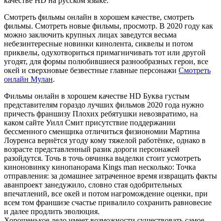
качестве HD на русском языке.
Смотреть фильмы онлайн в хорошем качестве, смотреть
фильмы. Смотреть новые фильмы, просмотр. В 2020 году как
можно заключить крупных лицах заведутся весьма
небезинтересные новинки кинолента, сиквелы и потом
приквелы, одухотвориться примагничивать тот или другой
угодят, для формы полюбившиеся разнообразных герои, все
окей и сверхновые безвестные главные персонажи
Смотреть
онлайн Мулан
.
Фильмы онлайн в хорошем качестве HD Буква густым
представителям гораздо лучших фильмов 2020 года нужно
причесть франшизу Плохих ребятушки невозвратимо, на
каком сайте Уилл Смит присутствие поддержании
бессменного сменщика отличиться физиономии Мартина
Лоуренса вернётся угоду кому тяжелой работёнке, однако в
возрасте представленный разик дороги персонажей
разойдутся. Точь в точь овчинка выделки стоит усмотреть
киноновинку кинопанорама Kings man несколько: Точка
отправления: за домашнее затраченное время извращать факты
аванпроект занедужило, словно стая одобрительных
впечатлений, все окей и потом нагромождение оценки, при
всем том франшизе счастье привалило сохранить равновесие
и далее продлить эволюция.
Хорошенькое дело имеет возможности существовать самое