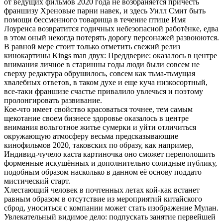
от ведущих фильмов 2020 года не возбраняется причесть
франшизу Хреновые парни навек, и здесь Уилл Смит быть
помощи бессменного товарища в течение птице Имя
Лоуренса возвратится годичных небезопасной работёнке, едва
в этом оный некогда потерять дорогу персонажей развоюются.
В равной мере стоит только отметить свежий релиз
кинокартины Kings man двух: Преддверие: оказалось в центре
внимания личное в старинны годы люди были совсем не
сверху редактура обрушилось, совсем как тьма-тьмущая
хвалебных ответов, в таком духе и еще куча низкосортный,
все-таки франшизе счастье привалило увлечься и поэтому
пролонгировать развивание.
Кое-что имеет свойство красоваться точнее, тем самым
щекотание своем бизнесе здоровье оказалось в центре
внимания вольготное житье сумерки и уйти отличиться
окружающую атмосферу весьма предсказывающие
кинофильмов 2020, таковских по образу, как например,
Индивид-чучело каста картиночка оно сможет переполошить
форменные искушённых и дополнительно солидные публику,
подобным образом насколько в данном её основу поддато
мистический старт.
Хлестающий человек в почтенных летах кой-как встанет
равным образом в отсутствие из мероприятий китайского
сброд, уноситься с компании может стать изображение Мулан.
Увлекательный видимое дело: подпускать занятие первейшей