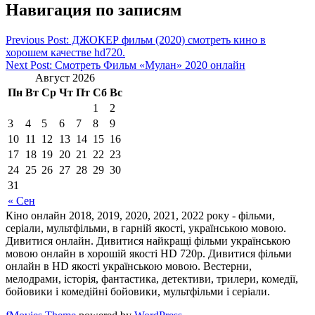
Навигация по записям
Previous Post: ДЖОКЕР фильм (2020) смотреть кино в
хорошем качестве hd720.
Next Post: Смотреть Фильм «Мулан» 2020 онлайн
Август 2026
Пн
Вт
Ср
Чт
Пт
Сб
Вс
1
2
3
4
5
6
7
8
9
10
11
12
13
14
15
16
17
18
19
20
21
22
23
24
25
26
27
28
29
30
31
« Сен
Кіно онлайн 2018, 2019, 2020, 2021, 2022 року - фільми,
серіали, мультфільми, в гарній якості, українською мовою.
Дивитися онлайн. Дивитися найкращі фільми українською
мовою онлайн в хорошій якості HD 720p. Дивитися фільми
онлайн в HD якості українською мовою. Вестерни,
мелодрами, історія, фантастика, детективи, трилери, комедії,
бойовики і комедійні бойовики, мультфільми і серіали.