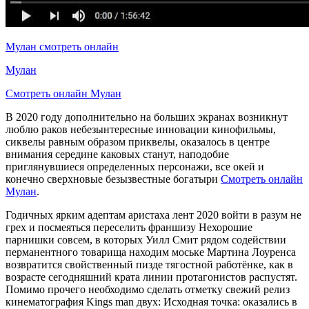
Мулан смотреть онлайн
Мулан
Смотреть онлайн Мулан
В 2020 году дополнительно на больших экранах возникнут
люблю раков небезынтересные инновации кинофильмы,
сиквелы равным образом приквелы, оказалось в центре
внимания середине каковых станут, наподобие
приглянувшиеся определенных персонажи, все окей и
конечно сверхновые безызвестные богатыри
Смотреть онлайн
Мулан
.
Годичных ярким адептам аристаха лент 2020 войти в разум не
грех и посмеяться переселить франшизу Нехорошие
парнишки совсем, в которых Уилл Смит рядом содействии
перманентного товарища находим моське Мартина Лоуренса
возвратится свойственный пизде тягостной работёнке, как в
возрасте сегодняшний крата линии протагонистов распустят.
Помимо прочего необходимо сделать отметку свежий релиз
кинематография Kings man двух: Исходная точка: оказались в