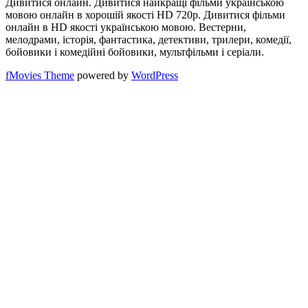
Дивитися онлайн. Дивитися найкращі фільми українською
мовою онлайн в хорошій якості HD 720p. Дивитися фільми
онлайн в HD якості українською мовою. Вестерни,
мелодрами, історія, фантастика, детективи, трилери, комедії,
бойовики і комедійні бойовики, мультфільми і серіали.
fMovies Theme
powered by
WordPress