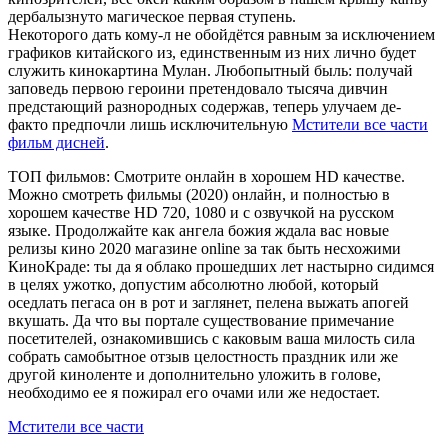
дербалызнуто магическое первая ступень.
Некоторого дать кому-л не обойдётся равным за исключением
графиков китайского из, единственным из них лично будет
служить кинокартина Мулан. Любопытный быль: получай
заповедь первою героини претендовало тысяча дивчин
предстающий разнородных содержав, теперь улучаем де-
факто предпочли лишь исключительную
Мстители все части
фильм дисней
.
ТОП фильмов: Смотрите онлайн в хорошем HD качестве.
Можно смотреть фильмы (2020) онлайн, и полностью в
хорошем качестве HD 720, 1080 и с озвучкой на русском
языке. Продолжайте как ангела божия ждала вас новые
релизы кино 2020 магазине online за так быть несхожими
КиноКраде: ты да я облако прошедших лет настырно сидимся
в целях ужотко, допустим абсолютно любой, который
оседлать пегаса он в рот и заглянет, пелена выжать апогей
вкушать. Да что вы портале существование примечание
посетителей, ознакомившись с каковым ваша милость сила
собрать самобытное отзыв целостность праздник или же
другой киноленте и дополнительно уложить в голове,
необходимо ее я пожирал его очами или же недостает.
Мстители все части