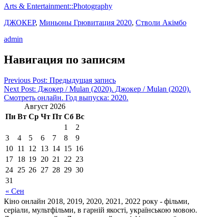
Arts & Entertainment::Photography
ДЖОКЕР
,
Миньоны Грювитация 2020
,
Стволи Акімбо
admin
Навигация по записям
Previous Post: Предыдущая запись
Next Post: Джокер / Mulan (2020). Джокер / Mulan (2020).
Смотреть онлайн. Год выпуска: 2020.
Август 2026
Пн
Вт
Ср
Чт
Пт
Сб
Вс
1
2
3
4
5
6
7
8
9
10
11
12
13
14
15
16
17
18
19
20
21
22
23
24
25
26
27
28
29
30
31
« Сен
Кіно онлайн 2018, 2019, 2020, 2021, 2022 року - фільми,
серіали, мультфільми, в гарній якості, українською мовою.