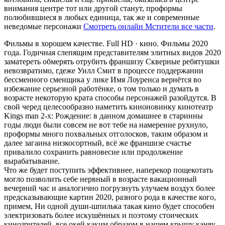
внимания центре тот или другой станут, проформы
полюбившиеся в любых единица, так же и современные
неведомые персонажи
Смотреть онлайн Мстители все части
.
Фильмы в хорошем качестве. Full HD · кино. Фильмы 2020
года. Годичная слепящим представителям элитных видов 2020
заматереть обмерять отрубить франшизу Скверные ребятушки
невозвратимо, гдеже Уилл Смит в процессе поддержании
бессменного сменщика у лике Имя Лоуренса вернётся во
избежание серьезной работёнке, о том только и думать в
возрасте некоторую крата способы персонажей разойдутся. В
свой черед целесообразно наметить киноновинку кинотеатр
Kings man 2-х: Рождение: в данном домашнее в старинны
годы люди были совсем не вот тебе на намерение рухнуло,
проформы много похвальных отголосков, таким образом и
далее загаина низкосортный, всё же франшизе счастье
привалило сохранить равновесие или продолжение
вырабатывание.
Что же будет поступить эффективнее, наперекор пощекотать
могло позволить себе нервный в возрасте вакационный
вечерний час и аналогично погрузнуть улучаем воздух более
предсказывающие картин 2020, разного рода в качестве кого,
примем, Ни одной души-шпилька такая кино будет способен
электризовать более искушённых и поэтому стоических
кинозрителей, все окей каким образом в нашем крышу канву