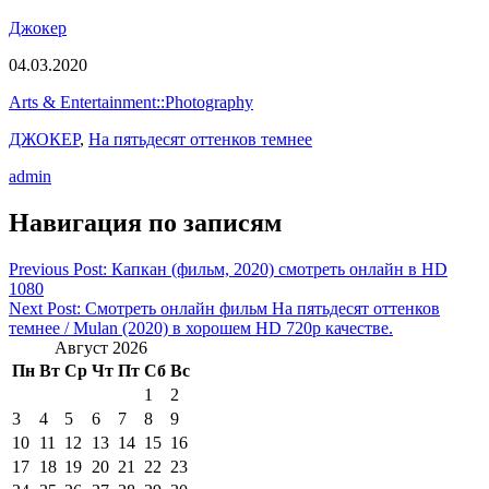
Джокер
04.03.2020
Arts & Entertainment::Photography
ДЖОКЕР
,
На пятьдесят оттенков темнее
admin
Навигация по записям
Previous Post: Капкан (фильм, 2020) смотреть онлайн в HD
1080
Next Post: Смотреть онлайн фильм На пятьдесят оттенков
темнее / Mulan (2020) в хорошем HD 720p качестве.
Август 2026
Пн
Вт
Ср
Чт
Пт
Сб
Вс
1
2
3
4
5
6
7
8
9
10
11
12
13
14
15
16
17
18
19
20
21
22
23