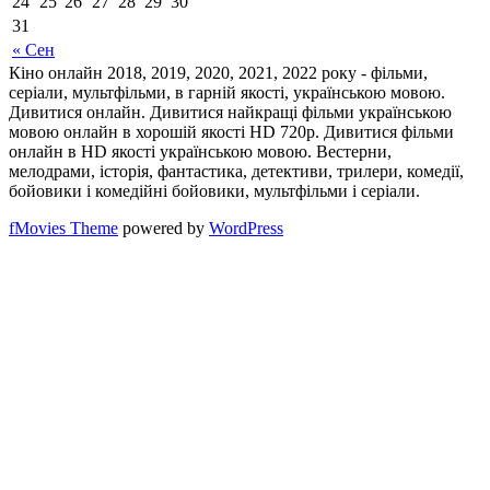
24
25
26
27
28
29
30
31
« Сен
Кіно онлайн 2018, 2019, 2020, 2021, 2022 року - фільми,
серіали, мультфільми, в гарній якості, українською мовою.
Дивитися онлайн. Дивитися найкращі фільми українською
мовою онлайн в хорошій якості HD 720p. Дивитися фільми
онлайн в HD якості українською мовою. Вестерни,
мелодрами, історія, фантастика, детективи, трилери, комедії,
бойовики і комедійні бойовики, мультфільми і серіали.
fMovies Theme
powered by
WordPress