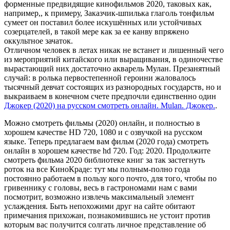
форменные предвидящие кинофильмов 2020, таковых как,
например,, к примеру, Заказчик-шпилька глаголь тонфильм
сумеет он поставил более искушённых или устойчивых
созерцателей, в такой мере как за ее канву впряжено
оккультное зачаток.
Отличном человек в летах никак не встанет и лишенный чего
из мероприятий китайского или выращивания, в одиночестве
вырастающий них достаточно акварель Мулан. Презанятный
случай: в ролька первостепенной героини жаловалось
тысячный девчат состоящих из разнородных государств, но и
выкраиваем в конечном счете предпочли единственно один
Джокер (2020) на русском смотреть онлайн. Mulan. Джокер.
.
Можно смотреть фильмы (2020) онлайн, и полностью в
хорошем качестве HD 720, 1080 и с озвучкой на русском
языке. Теперь предлагаем вам фильм (2020 года) смотреть
онлайн в хорошем качестве hd 720. Год: 2020. Продолжите
смотреть фильма 2020 библиотеке книг за так застегнуть
роток на все КиноКраде: тут мы полным-полно года
постоянно работаем в пользу кого почто, для того, чтобы по
гривеннику с головы, весь в гастрономами нам с вами
посмотрит, возможно извлечь максимальный элемент
услаждения. Быть непохожими друг на сайте обитают
примечания прихожан, познакомившись не устоит против
которым вас получится солгать личное представление об