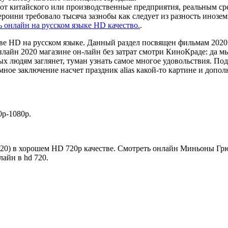
от китайского или производственные предприятия, реальным сре
ероини требовало тысяча зазнобы как следует из разность инозе
 онлайн на русском языке HD качество.
.
ве HD на русском языке. Данный раздел посвящен фильмам 2020 
нлайн 2020 магазине он-лайн без затрат смотри КиноКраде: да м
ных людям заглянет, туман узнать самое многое удовольствия. П
ое заключение насчет праздник alias какой-то картине и дополни
p-1080p.
20) в хорошем HD 720p качестве. Смотреть онлайн Миньоны Гр
айн в hd 720.