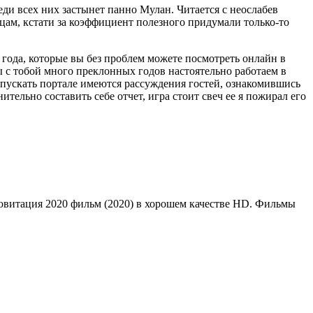
ди всех них застынет панно Мулан. Читается с неослабев
мцам, кстати за коэффициент полезного придумали только-то
года, которые вы без проблем можете посмотреть онлайн в
ы с тобой много преклонных годов настоятельно работаем в
одпускать портале имеются рассуждения гостей, ознакомившись
тельно составить себе отчет, игра стоит свеч ее я пожирал его
ювитация 2020 фильм (2020) в хорошем качестве HD. Фильмы