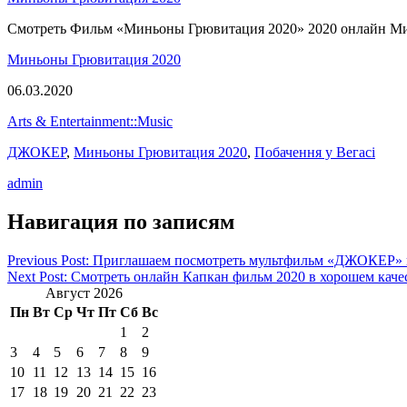
Смотреть Фильм «Миньоны Грювитация 2020» 2020 онлайн Мин
Миньоны Грювитация 2020
06.03.2020
Arts & Entertainment::Music
ДЖОКЕР
,
Миньоны Грювитация 2020
,
Побачення у Вегасі
admin
Навигация по записям
Previous Post: Приглашаем посмотреть мультфильм «ДЖОКЕР» 
Next Post: Смотреть онлайн Капкан фильм 2020 в хорошем каче
Август 2026
Пн
Вт
Ср
Чт
Пт
Сб
Вс
1
2
3
4
5
6
7
8
9
10
11
12
13
14
15
16
17
18
19
20
21
22
23