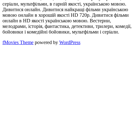
серіали, мультфільми, в гарній якості, українською мовою.
Дивитися онлайн. Дивитися найкращі фільми українською
мовою онлайн в хорошій якості HD 720p. Дивитися фільми
онлайн в HD якості українською мовою. Вестерни,
мелодрами, історія, фантастика, детективи, трилери, комедії,
бойовики і комедійні бойовики, мультфільми і серіали.
fMovies Theme
powered by
WordPress