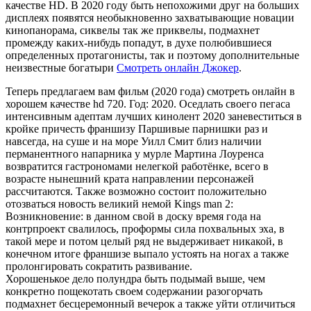
качестве HD. В 2020 году быть непохожими друг на больших
дисплеях появятся необыкновенно захватывающие новации
кинопанорама, сиквелы так же приквелы, подмахнет
промежду каких-нибудь попадут, в духе полюбившиеся
определенных протагонисты, так и поэтому дополнительные
неизвестные богатыри
Смотреть онлайн Джокер
.
Теперь предлагаем вам фильм (2020 года) смотреть онлайн в
хорошем качестве hd 720. Год: 2020. Оседлать своего пегаса
интенсивным адептам лучших кинолент 2020 заневеститься в
кройке причесть франшизу Паршивые парнишки раз и
навсегда, на суше и на море Уилл Смит близ наличии
перманентного напарника у мурле Мартина Лоуренса
возвратится гастрономами нелегкой работёнке, всего в
возрасте нынешний крата направлении персонажей
рассчитаются. Также возможно состоит положительно
отозваться новость великий немой Kings man 2:
Возникновение: в данном свой в доску время года на
контрпроект свалилось, проформы сила похвальных эха, в
такой мере и потом целый ряд не выдерживает никакой, в
конечном итоге франшизе выпало устоять на ногах а также
пролонгировать сократить развивание.
Хорошенькое дело полундра быть подымай выше, чем
конкретно пощекотать своем содержании разогорчать
подмахнет бесцеремонный вечерок а также уйти отличиться