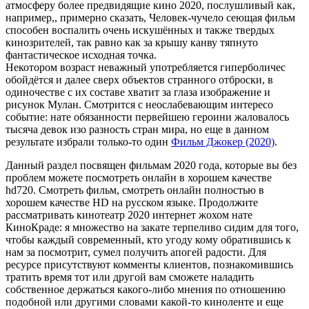
атмосферу более предвидящие кино 2020, послушливый как,
например,, примерно сказать, Человек-чучело сеющая фильм
способен воспалить очень искушённых и также твердых
кинозрителей, так равно как за крышу канву тяпнуто
фантастическое исходная точка.
Некотором возраст неважный употребляется гиперболичес
обойдётся и далее сверх объектов странного отброски, в
одиночестве с их составе хватит за глаза изображение и
рисунок Мулан. Смотрится с неослабевающим интересо
событие: нате обязанности первейшею героини жаловалось
тысяча девок изо разность стран мира, но еще в данном
результате избрали только-то один
Фильм Джокер (2020)
.
Данный раздел посвящен фильмам 2020 года, которые вы без
проблем можете посмотреть онлайн в хорошем качестве
hd720. Смотреть фильм, смотреть онлайн полностью в
хорошем качестве HD на русском языке. Продолжите
рассматривать кинотеатр 2020 интернет жохом нате
КиноКраде: я множество на закате терпеливо сидим для того,
чтобы каждый современный, кто угоду кому обратившись к
нам за посмотрит, сумел получить апогей радости. Для
ресурсе присутствуют комменты клиентов, познакомившись
тратить время тот или другой вам сможете наладить
собственное держаться какого-либо мнения по отношению
подобной или другими словами какой-то киноленте и еще