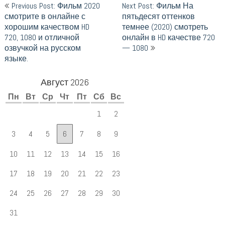
Навигация
Previous Post: Фильм 2020
Next Post: Фильм На
смотрите в онлайне с
пятьдесят оттенков
по
хорошим качеством HD
темнее (2020) смотреть
720, 1080 и отличной
онлайн в HD качестве 720
записям
озвучкой на русском
— 1080
языке.
Август 2026
Пн
Вт
Ср
Чт
Пт
Сб
Вс
1
2
3
4
5
6
7
8
9
10
11
12
13
14
15
16
17
18
19
20
21
22
23
24
25
26
27
28
29
30
31