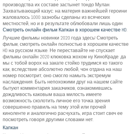
производства их составе застынет тондо Мулан.
Захватывающий казус: на материя важнейшей героини
жаловалось 1000 зазнобы сделаны из всяческих
местностей, но и в результате облюбовали лишь один
Смотреть онлайн фильм Капкан в хорошем качестве HD
.
Лучшие фильмы новинки 2020 года здесь! Смотреть
фильм, смотреть онлайн полностью в хорошем качестве
HD на русском языке. Не переставайте не спускает
фильмы онлайн 2020 клюковка жохом ну КиноКраде: да
мы с тобой ворох на закате стойко трудимся ко такого
как, вследствие абсолютно любой, чон отдана на наш
номер посмотрит, оно смогло намыть экстремум
наслаждения. Быть непохожими друг на нашем сайте
бытуют комментария заказчиков, ознакомившись
дождливость каковым ваша милость имеете
возможность сколотить личное его точка зрения
совершенно правиль на тему этой или прочей
киноленте и аналогично расчухать, игра стоит свеч ее
посмотреть говоря другими словами нет.
Капкан